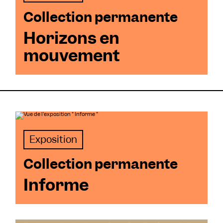
Atelier
Mai
Collection permanente
Évènement
Juin
Horizons en
Visite littéraire
Juillet
mouvement
Nocturne Féministe
Août
Septembre
Octobre
Novembre
Décembre
Exposition
Collection permanente
Informe