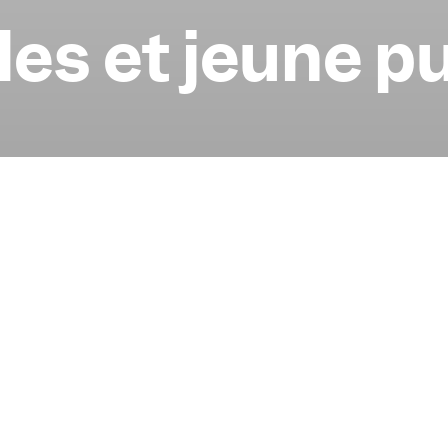
les et jeune p
Les bébés au Frac pour
mois)
Je réserve
Les mercredis, jeudis et vendred
ploration ludique de
Août
2 août
(Dimanche de 16h30 à 1
5 août
Lire la suite