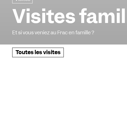
Visites famil
Et si vous veniez au Frac en famille ?
Toutes les visites
Visites en famille (À partir de 4 ans)
Les premiers dimanches du mois de 15 h à 16 h
Pour les familles et enfants, la visite se transforme en ex
l’exposition.
2 août à 15 h
12 août à 10 h