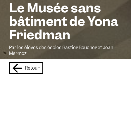
Le Musée sans
bâtiment de Yona
Friedman
Par les élèves des écoles Bastier Boucher et Jean
Mermoz
Retour
Quand les enfants
imaginent le musée de
demain !
Après les équipes de la Direction de la