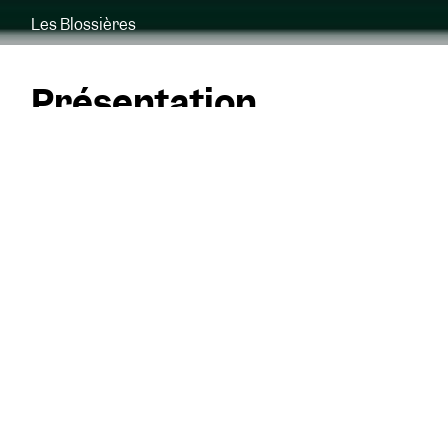
Les Blossières
Présentation
Jumelage « Quartier de
Culture » – Les Blossières
Le jumelage « Quartier de Culture » qui
associe le Quartier des Blossières,
Orléans, au FRAC Centre-Val de Loire au
constitue un espace d’expérimentation
privilégié. Inscrit dans la continuité de son
projet d’établissement HABITER DEMAIN,