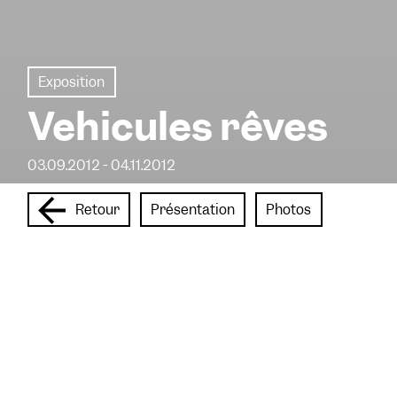
Exposition
Véhicules rêvés
03.09.2012 - 04.11.2012
Retour
Présentation
Photos
Collections des FRAC Centre, FRAC des
Pays de la Loire et FRAC Poitou-
Charentes
Dans la vallée de la Loire, treize lieux