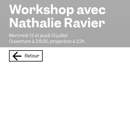
Workshop avec
Nathalie Ravier
Mercredi 12 et jeudi 13 juillet
Ouverture à 21h30, projection à 22h
Retour
L’artiste et dessinatrice
orléanaise Nathalie Ravier
propose trois ateliers en
lien avec l’exposition Les
Ailes du désir
. Dessin et
collage permettront aux