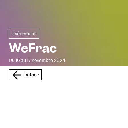
Événement
WeFrac
Du 16 au 17 novembre 2024
Retour
Les Fonds régionaux d’art
contemporain vous
invitent à découvrir les
œ
uvres de votre temps,