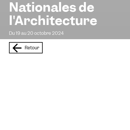
Nationales de
l'Architecture
Du 19 au 20 octobre 2024
Retour
Les Journées nationales de
l’architecture dévoilent les
richesses de l’architecture
contemporaine
remarquable partout où
elles se trouvent. Elles sont
l’occasion de raconter