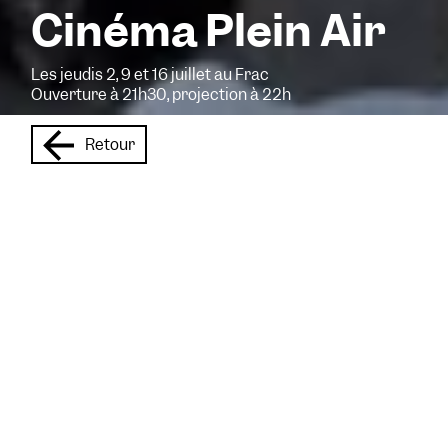
Cinéma Plein Air
Les jeudis 2, 9 et 16 juillet au Frac
Ouverture à 21h30, projection à 22h
Retour
Cet été, le Frac Centre-Val
de Loire et le cinéma Les
Carmes
vous
propose
nt
trois
rendez-
vous incontournables sous
les étoiles. En écho à
l’exposition
«
Vivre avec /
Living with »
, cette