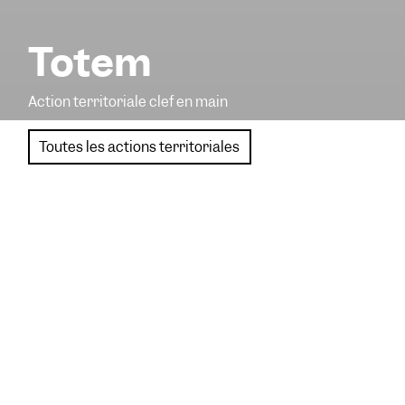
Totem
Action territoriale clef en main
Toutes les actions territoriales
Totem
est un dispositif à
destination des
collectivités, mais aussi
d’institutions recevant du
public, et disposant d’un
espace dégagé
suffisamment conséquent.